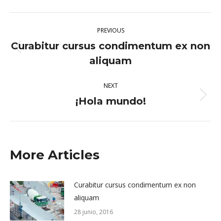
X
Pinterest
Facebook
LinkedIn
Post
PREVIOUS
navigation
Curabitur cursus condimentum ex non
Previous
aliquam
post:
NEXT
¡Hola mundo!
Next
post:
More Articles
Curabitur cursus condimentum ex non
aliquam
28 junio, 2016