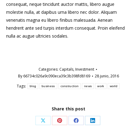
consequat, neque tincidunt auctor mattis, libero augue
molestie nulla, at dapibus urna libero nec dolor. Aliquam
venenatis magna eu libero finibus malesuada. Aenean
hendrerit ante sed turpis interdum consequat. Proin eleifend
nulla ac augue ultricies sodales.
Categories:
Capitals
,
Investment
By
66734c026a9c090eca39c3b398fd8169
28 junio, 2016
Tags:
blog
business
construction
news
work
world
Share this post
Share
Share
Share
Share
on
on
on
on