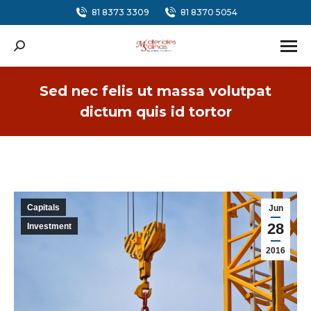
81 8373 3309
81 8370 5054
Search:
Sed nec felis ut massa volutpat
dictum quis id tortor
You are here:
Capitals
Jun
28
Investment
2016