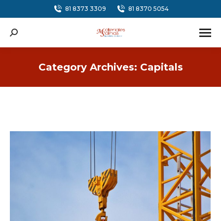
81 8373 3309
81 8370 5054
Search:
Category Archives:
Capitals
You are here: